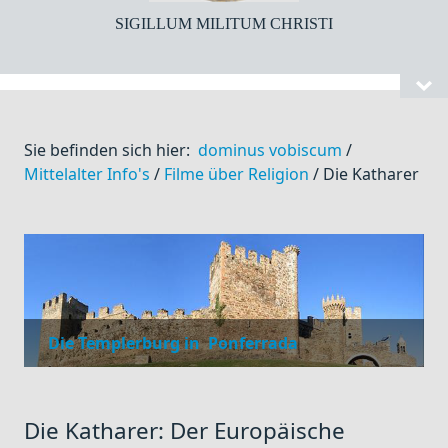
SIGILLUM MILITUM CHRISTI
Sie befinden sich hier:
dominus vobiscum
/
Mittelalter Info's
/
Filme über Religion
/
Die Katharer
Die Templerburg in Ponferrada
Die Katharer: Der Europäische